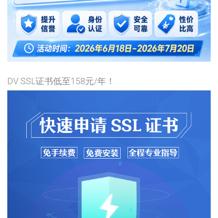
DV SSL证书低至158元/年！