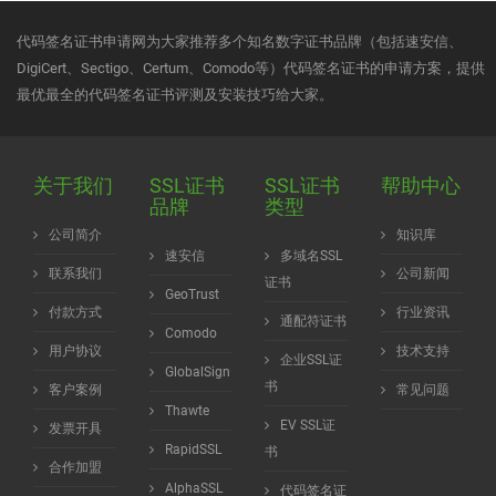
代码签名证书申请网为大家推荐多个知名数字证书品牌（包括速安信、
DigiCert、Sectigo、Certum、Comodo等）代码签名证书的申请方案，提供
最优最全的代码签名证书评测及安装技巧给大家。
关于我们
SSL证书
SSL证书
帮助中心
品牌
类型
公司简介
知识库
速安信
多域名SSL
联系我们
公司新闻
证书
GeoTrust
付款方式
行业资讯
通配符证书
Comodo
用户协议
技术支持
企业SSL证
GlobalSign
书
客户案例
常见问题
Thawte
EV SSL证
发票开具
RapidSSL
书
合作加盟
AlphaSSL
代码签名证