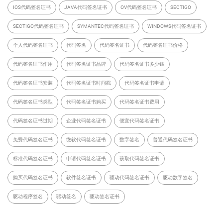
IOS代码签名证书
JAVA代码签名证书
OV代码签名证书
SECTIGO
SECTIGO代码签名证书
SYMANTEC代码签名证书
WINDOWS代码签名证书
个人代码签名证书
代码签名
代码签名证书
代码签名证书价格
代码签名证书作用
代码签名证书品牌
代码签名证书多少钱
代码签名证书安装
代码签名证书时间戳
代码签名证书申请
代码签名证书类型
代码签名证书购买
代码签名证书费用
代码签名证书过期
企业代码签名证书
便宜代码签名证书
免费代码签名证书
微软代码签名证书
数字签名
普通代码签名证书
标准代码签名证书
申请代码签名证书
获取代码签名证书
购买代码签名证书
软件签名证书
驱动代码签名证书
驱动数字签名
驱动程序签名
驱动签名
驱动签名证书