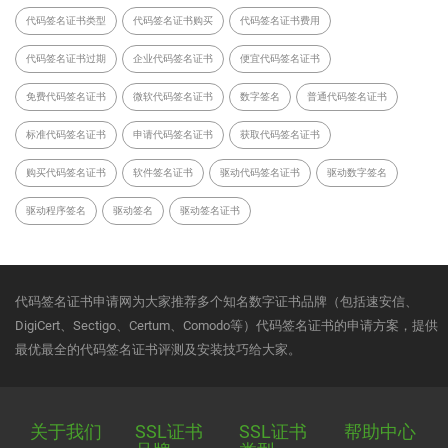
代码签名证书类型
代码签名证书购买
代码签名证书费用
代码签名证书过期
企业代码签名证书
便宜代码签名证书
免费代码签名证书
微软代码签名证书
数字签名
普通代码签名证书
标准代码签名证书
申请代码签名证书
获取代码签名证书
购买代码签名证书
软件签名证书
驱动代码签名证书
驱动数字签名
驱动程序签名
驱动签名
驱动签名证书
代码签名证书申请网为大家推荐多个知名数字证书品牌（包括速安信、
DigiCert、Sectigo、Certum、Comodo等）代码签名证书的申请方案，提供
最优最全的代码签名证书评测及安装技巧给大家。
关于我们
SSL证书
SSL证书
帮助中心