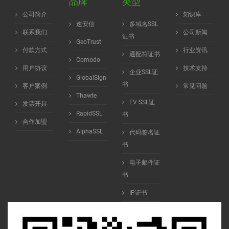
品牌
类型
公司简介
知识库
速安信
多域名SSL
联系我们
公司新闻
证书
GeoTrust
付款方式
行业资讯
通配符证书
Comodo
用户协议
技术支持
企业SSL证
GlobalSign
书
客户案例
常见问题
Thawte
EV SSL证
发票开具
RapidSSL
书
合作加盟
AlphaSSL
代码签名证
书
电子邮件证
书
IP证书