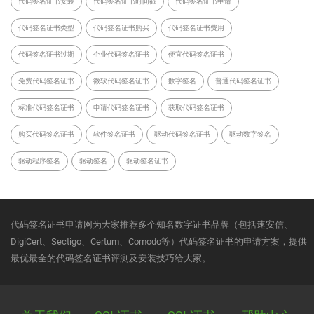
代码签名证书安装
代码签名证书时间戳
代码签名证书申请
代码签名证书类型
代码签名证书购买
代码签名证书费用
代码签名证书过期
企业代码签名证书
便宜代码签名证书
免费代码签名证书
微软代码签名证书
数字签名
普通代码签名证书
标准代码签名证书
申请代码签名证书
获取代码签名证书
购买代码签名证书
软件签名证书
驱动代码签名证书
驱动数字签名
驱动程序签名
驱动签名
驱动签名证书
代码签名证书申请网为大家推荐多个知名数字证书品牌（包括速安信、
DigiCert、Sectigo、Certum、Comodo等）代码签名证书的申请方案，提供
最优最全的代码签名证书评测及安装技巧给大家。