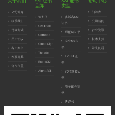
关于我们
SSL证书
SSL证书
帮助中心
品牌
类型
公司简介
知识库
速安信
多域名SSL
联系我们
公司新闻
证书
GeoTrust
付款方式
行业资讯
通配符证书
Comodo
用户协议
技术支持
企业SSL证
GlobalSign
书
客户案例
常见问题
Thawte
EV SSL证
发票开具
RapidSSL
书
合作加盟
AlphaSSL
代码签名证
书
电子邮件证
书
IP证书