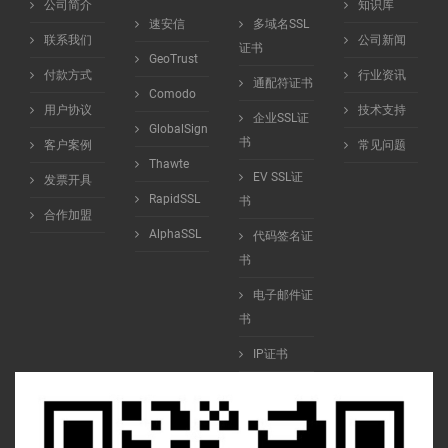
公司简介
知识库
速安信
多域名SSL
联系我们
公司新闻
证书
GeoTrust
付款方式
行业资讯
通配符证书
Comodo
用户协议
技术支持
企业SSL证
GlobalSign
书
客户案例
常见问题
Thawte
EV SSL证
发票开具
RapidSSL
书
合作加盟
AlphaSSL
代码签名证
书
电子邮件证
书
IP证书