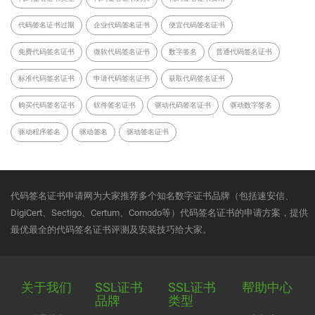
代码签名证书过期
企业代码签名证书
便宜代码签名证书
免费代码签名证书
微软代码签名证书
数字签名
普通代码签名证书
标准代码签名证书
申请代码签名证书
获取代码签名证书
购买代码签名证书
软件签名证书
驱动代码签名证书
驱动数字签名
驱动程序签名
驱动签名
驱动签名证书
代码签名证书申请网为大家推荐多个知名数字证书品牌（包括速安信、
DigiCert、Sectigo、Certum、Comodo等）代码签名证书的申请方案，提供
最优最全的代码签名证书评测及安装技巧给大家。
关于我们
SSL证书
SSL证书
帮助中心
品牌
类型