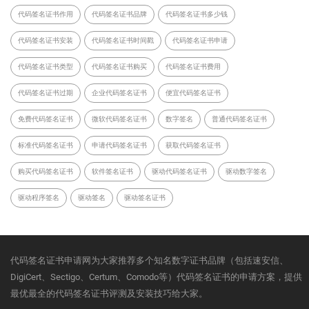
代码签名证书作用
代码签名证书品牌
代码签名证书多少钱
代码签名证书安装
代码签名证书时间戳
代码签名证书申请
代码签名证书类型
代码签名证书购买
代码签名证书费用
代码签名证书过期
企业代码签名证书
便宜代码签名证书
免费代码签名证书
微软代码签名证书
数字签名
普通代码签名证书
标准代码签名证书
申请代码签名证书
获取代码签名证书
购买代码签名证书
软件签名证书
驱动代码签名证书
驱动数字签名
驱动程序签名
驱动签名
驱动签名证书
代码签名证书申请网为大家推荐多个知名数字证书品牌（包括速安信、
DigiCert、Sectigo、Certum、Comodo等）代码签名证书的申请方案，提供
最优最全的代码签名证书评测及安装技巧给大家。