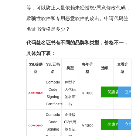
等，可以防止大量依赖未经授权/恶意修改代码，
欺骗性软件和专用恶意软件的攻击。申请代码签
名证书价格是多少？
代码签名证书有不同的品牌和类型，价格不一，
具体如下表：
SSL提供
SSL证书
每年价
查看介
类型
选项
商
名
格
绍
Comodo
IV型个
Code
人代码
优惠咨询
立即
￥1800
Signing
签名证
Certificate
书
Comodo
企业版
Code
OV代码
优惠咨询
立即
￥1800
Signing
签名证