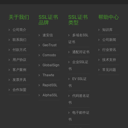
关于我们
SSL证书
SSL证书
帮助中心
品牌
类型
公司简介
知识库
速安信
多域名SSL
联系我们
公司新闻
证书
GeoTrust
付款方式
行业资讯
通配符证书
Comodo
用户协议
技术支持
企业SSL证
GlobalSign
书
客户案例
常见问题
Thawte
EV SSL证
发票开具
RapidSSL
书
合作加盟
AlphaSSL
代码签名证
书
电子邮件证
书