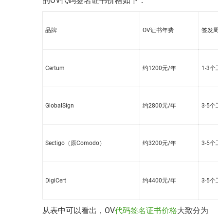
的OV代码签名证书价格如下：
品牌
OV证书年费
签发
Certum
约1200元/年
1-3
GlobalSign
约2800元/年
3-5
Sectigo（原Comodo）
约3200元/年
3-5
DigiCert
约4400元/年
3-5
从表中可以看出，OV
代码签名证书价格
大致分为