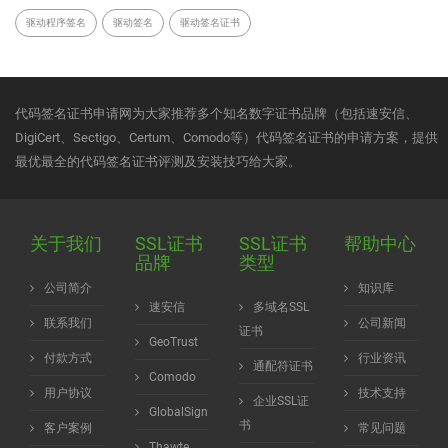
驱动程序签名
驱动签名
驱动签名证书
代码签名证书申请网为大家推荐多个知名数字证书品牌（包括速安信、
DigiCert、Sectigo、Certum、Comodo等）代码签名证书的申请方案，提供
最优最全的代码签名证书评测及安装技巧给大家。
关于我们
SSL证书
SSL证书
帮助中心
品牌
类型
公司简介
知识库
速安信
多域名SSL
联系我们
公司新闻
证书
GeoTrust
付款方式
行业资讯
通配符证书
Comodo
用户协议
技术支持
企业SSL证
GlobalSign
书
客户案例
常见问题
Thawte