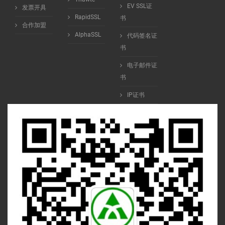
EV SSL证
发票开具
RapidSSL
书
合作加盟
AlphaSSL
代码签名证
书
电子邮件证
书
IP证书