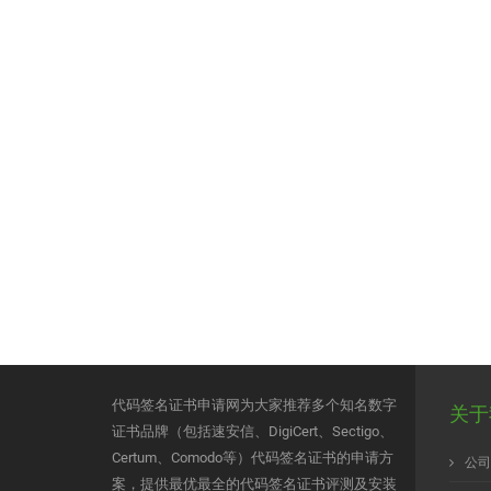
代码签名证书申请网为大家推荐多个知名数字
关于
证书品牌（包括速安信、DigiCert、Sectigo、
Certum、Comodo等）代码签名证书的申请方
公司
案，提供最优最全的代码签名证书评测及安装