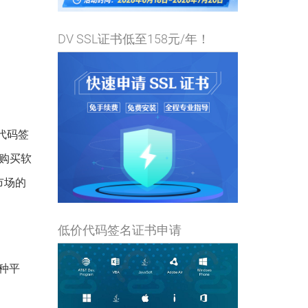
DV SSL证书低至158元/年！
的代码签
购买软
市场的
低价代码签名证书申请
哪种平