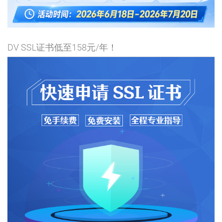
DV SSL证书低至158元/年！