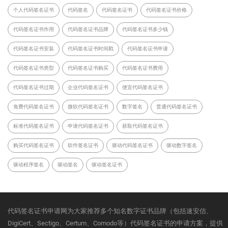
个人代码签名证书
代码签名
代码签名证书
代码签名证书价格
代码签名证书作用
代码签名证书品牌
代码签名证书多少钱
代码签名证书安装
代码签名证书时间戳
代码签名证书申请
代码签名证书类型
代码签名证书购买
代码签名证书费用
代码签名证书过期
企业代码签名证书
便宜代码签名证书
免费代码签名证书
微软代码签名证书
数字签名
普通代码签名证书
标准代码签名证书
申请代码签名证书
获取代码签名证书
购买代码签名证书
软件签名证书
驱动代码签名证书
驱动数字签名
驱动程序签名
驱动签名
驱动签名证书
代码签名证书申请网为大家推荐多个知名数字证书品牌（包括速安信、
DigiCert、Sectigo、Certum、Comodo等）代码签名证书的申请方案，提供