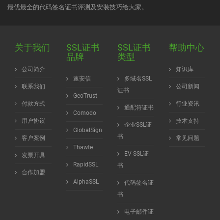
最优最全的代码签名证书评测及安装技巧给大家。
关于我们
SSL证书
SSL证书
帮助中心
品牌
类型
公司简介
知识库
速安信
多域名SSL
联系我们
公司新闻
证书
GeoTrust
付款方式
行业资讯
通配符证书
Comodo
用户协议
技术支持
企业SSL证
GlobalSign
书
客户案例
常见问题
Thawte
EV SSL证
发票开具
RapidSSL
书
合作加盟
AlphaSSL
代码签名证
书
电子邮件证