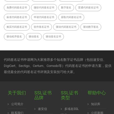
免费代码签名证书
微软代码签名证书
数字签名
普通代码签名证书
标准代码签名证书
申请代码签名证书
获取代码签名证书
购买代码签名证书
软件签名证书
驱动代码签名证书
驱动数字签名
驱动程序签名
驱动签名
驱动签名证书
代码签名证书申请网为大家推荐多个知名数字证书品牌（包括速安信、
DigiCert、Sectigo、Certum、Comodo等）代码签名证书的申请方案，提供
最优最全的代码签名证书评测及安装技巧给大家。
关于我们
SSL证书
SSL证书
帮助中心
品牌
类型
公司简介
知识库
速安信
多域名SSL
联系我们
公司新闻