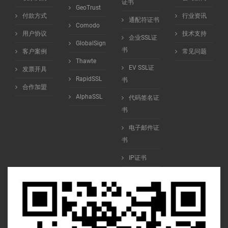
证书
GeoTrust
付款方式
行业资讯
通配符证书
Comodo
用户协议
技术支持
企业SSL证
GlobalSign
书
客户案例
常见问题
Thawte
EV SSL证
发票开具
RapidSSL
书
合作加盟
AlphaSSL
代码签名证
书
电子邮件证
书
IP证书