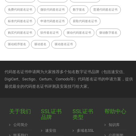
免费代码签名证书
微软代码签名证书
数字签名
普通代码签名证书
标准代码签名证书
申请代码签名证书
获取代码签名证书
购买代码签名证书
软件签名证书
驱动代码签名证书
驱动数字签名
驱动程序签名
驱动签名
驱动签名证书
代码签名证书申请网为大家推荐多个知名数字证书品牌（包括速安信、
DigiCert、Sectigo、Certum、Comodo等）代码签名证书的申请方案，提供
最优最全的代码签名证书评测及安装技巧给大家。
关于我们
SSL证书
SSL证书
帮助中心
品牌
类型
公司简介
知识库
速安信
多域名SSL
联系我们
公司新闻