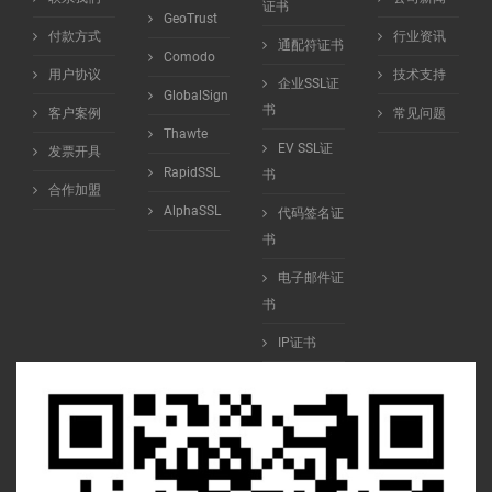
证书
GeoTrust
付款方式
行业资讯
通配符证书
Comodo
用户协议
技术支持
企业SSL证
GlobalSign
书
客户案例
常见问题
Thawte
EV SSL证
发票开具
RapidSSL
书
合作加盟
AlphaSSL
代码签名证
书
电子邮件证
书
IP证书