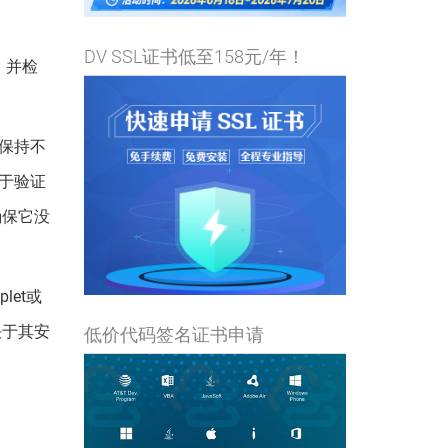
DV SSL证书低至158元/年！
，并检
保持不
于验证
确保它没
et或
决于其安
低价代码签名证书申请