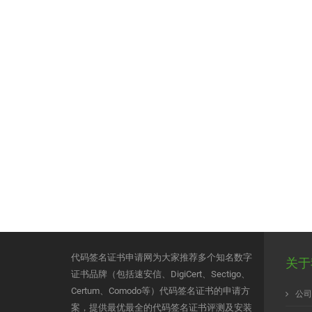
代码签名证书申请网为大家推荐多个知名数字
关于
证书品牌（包括速安信、DigiCert、Sectigo、
Certum、Comodo等）代码签名证书的申请方
公司
案，提供最优最全的代码签名证书评测及安装