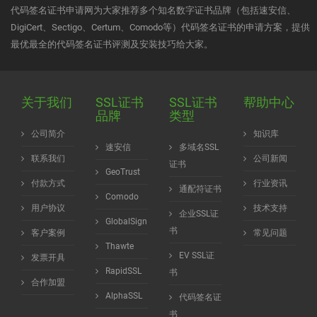
代码签名证书申请网为大家推荐多个知名数字证书品牌（包括速安信、
DigiCert、Sectigo、Certum、Comodo等）代码签名证书的申请方案，提供
最优最全的代码签名证书评测及安装技巧给大家。
关于我们
SSL证书
SSL证书
帮助中心
品牌
类型
公司简介
知识库
速安信
多域名SSL
联系我们
公司新闻
证书
GeoTrust
付款方式
行业资讯
通配符证书
Comodo
用户协议
技术支持
企业SSL证
GlobalSign
书
客户案例
常见问题
Thawte
EV SSL证
发票开具
RapidSSL
书
合作加盟
AlphaSSL
代码签名证
书