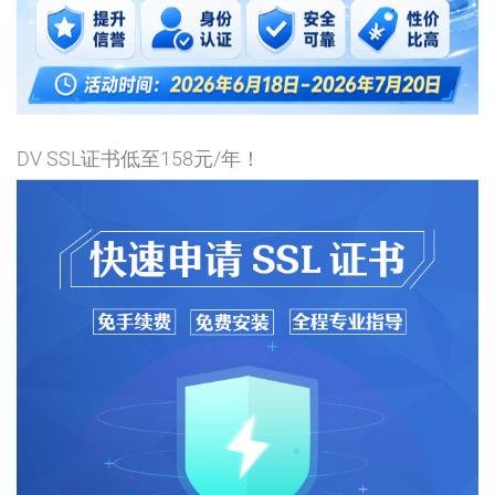
DV SSL证书低至158元/年！