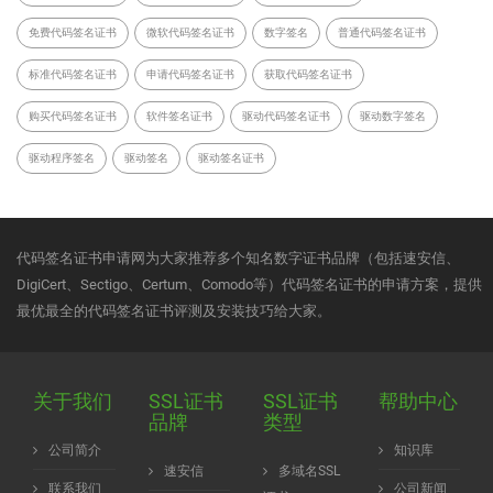
免费代码签名证书
微软代码签名证书
数字签名
普通代码签名证书
标准代码签名证书
申请代码签名证书
获取代码签名证书
购买代码签名证书
软件签名证书
驱动代码签名证书
驱动数字签名
驱动程序签名
驱动签名
驱动签名证书
代码签名证书申请网为大家推荐多个知名数字证书品牌（包括速安信、
DigiCert、Sectigo、Certum、Comodo等）代码签名证书的申请方案，提供
最优最全的代码签名证书评测及安装技巧给大家。
关于我们
SSL证书
SSL证书
帮助中心
品牌
类型
公司简介
知识库
速安信
多域名SSL
联系我们
公司新闻