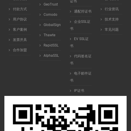
证书
GeoTrust
付款方式
行业资讯
通配符证书
Comodo
用户协议
技术支持
企业SSL证
GlobalSign
书
客户案例
常见问题
Thawte
EV SSL证
发票开具
RapidSSL
书
合作加盟
AlphaSSL
代码签名证
书
电子邮件证
书
IP证书