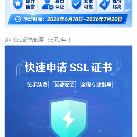
DV SSL证书低至158元/年！