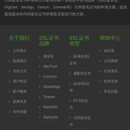
代码签名证书申请网为大家推荐多个知名数字证书品牌（包括速安信、
DigiCert、Sectigo、Certum、Comodo等）代码签名证书的申请方案，提供
最优最全的代码签名证书评测及安装技巧给大家。
关于我们
SSL证书
SSL证书
帮助中心
品牌
类型
公司简介
知识库
速安信
多域名SSL
联系我们
公司新闻
证书
GeoTrust
付款方式
行业资讯
通配符证书
Comodo
用户协议
技术支持
企业SSL证
GlobalSign
书
客户案例
常见问题
Thawte
EV SSL证
发票开具
RapidSSL
书
合作加盟
AlphaSSL
代码签名证
书