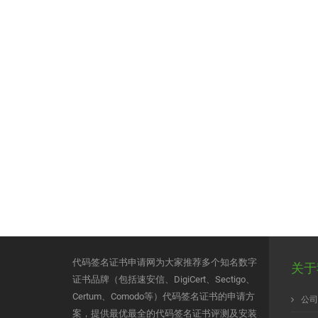
代码签名证书申请网为大家推荐多个知名数字
关于
证书品牌（包括速安信、DigiCert、Sectigo、
Certum、Comodo等）代码签名证书的申请方
公司
案，提供最优最全的代码签名证书评测及安装