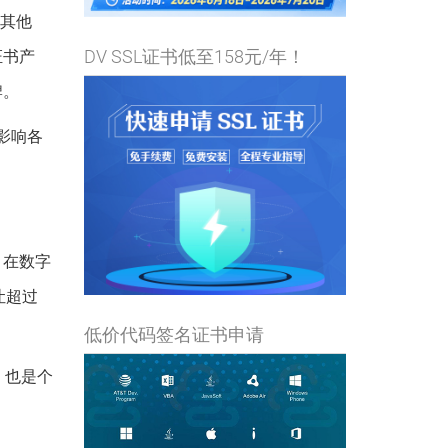
何其他
DV SSL证书低至158元/年！
证书产
牌。
不影响各
，在数字
让超过
低价代码签名证书申请
牌，也是个