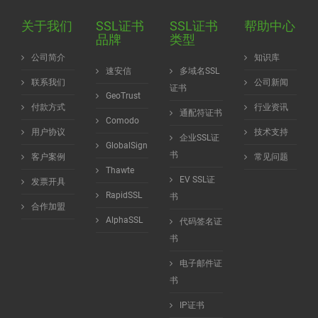
关于我们
SSL证书
SSL证书
帮助中心
品牌
类型
公司简介
知识库
速安信
多域名SSL
联系我们
公司新闻
证书
GeoTrust
付款方式
行业资讯
通配符证书
Comodo
用户协议
技术支持
企业SSL证
GlobalSign
书
客户案例
常见问题
Thawte
EV SSL证
发票开具
RapidSSL
书
合作加盟
AlphaSSL
代码签名证
书
电子邮件证
书
IP证书