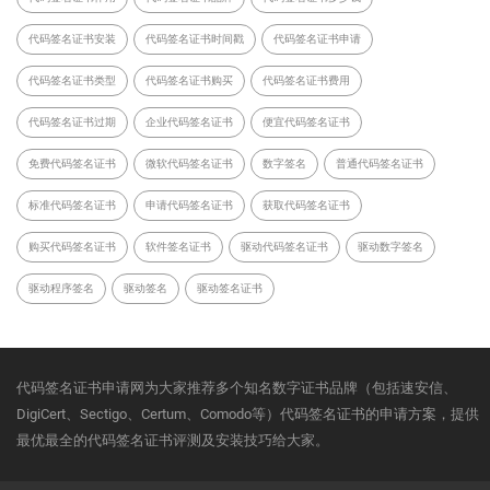
代码签名证书安装
代码签名证书时间戳
代码签名证书申请
代码签名证书类型
代码签名证书购买
代码签名证书费用
代码签名证书过期
企业代码签名证书
便宜代码签名证书
免费代码签名证书
微软代码签名证书
数字签名
普通代码签名证书
标准代码签名证书
申请代码签名证书
获取代码签名证书
购买代码签名证书
软件签名证书
驱动代码签名证书
驱动数字签名
驱动程序签名
驱动签名
驱动签名证书
代码签名证书申请网为大家推荐多个知名数字证书品牌（包括速安信、
DigiCert、Sectigo、Certum、Comodo等）代码签名证书的申请方案，提供
最优最全的代码签名证书评测及安装技巧给大家。