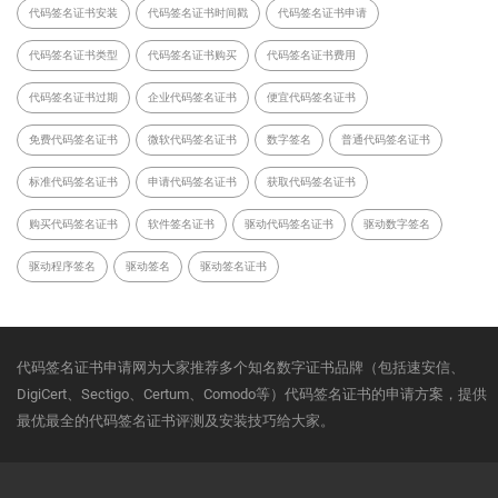
代码签名证书安装
代码签名证书时间戳
代码签名证书申请
代码签名证书类型
代码签名证书购买
代码签名证书费用
代码签名证书过期
企业代码签名证书
便宜代码签名证书
免费代码签名证书
微软代码签名证书
数字签名
普通代码签名证书
标准代码签名证书
申请代码签名证书
获取代码签名证书
购买代码签名证书
软件签名证书
驱动代码签名证书
驱动数字签名
驱动程序签名
驱动签名
驱动签名证书
代码签名证书申请网为大家推荐多个知名数字证书品牌（包括速安信、
DigiCert、Sectigo、Certum、Comodo等）代码签名证书的申请方案，提供
最优最全的代码签名证书评测及安装技巧给大家。