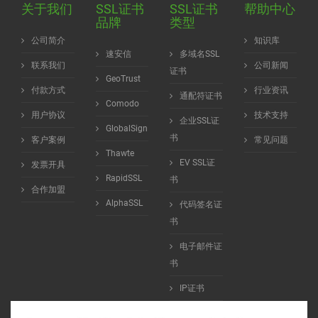
关于我们
SSL证书
SSL证书
帮助中心
品牌
类型
公司简介
知识库
速安信
多域名SSL
联系我们
公司新闻
证书
GeoTrust
付款方式
行业资讯
通配符证书
Comodo
用户协议
技术支持
企业SSL证
GlobalSign
书
客户案例
常见问题
Thawte
EV SSL证
发票开具
RapidSSL
书
合作加盟
AlphaSSL
代码签名证
书
电子邮件证
书
IP证书