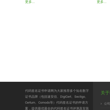
更多...
更多...
代码签名证书申请网为大家推荐多个知名数字
关于
证书品牌（包括速安信、DigiCert、Sectigo、
Certum、Comodo等）代码签名证书的申请方
公司
案，提供最优最全的代码签名证书评测及安装