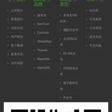
品牌
类型
公司简介
知识库
速安信
多域名SSL
联系我们
公司新闻
证书
GeoTrust
付款方式
行业资讯
通配符证书
Comodo
用户协议
技术支持
企业SSL证
GlobalSign
书
客户案例
常见问题
Thawte
EV SSL证
发票开具
RapidSSL
书
合作加盟
AlphaSSL
代码签名证
书
电子邮件证
书
IP证书