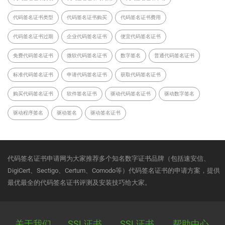
代码签名证书类型
代码签名证书购买
代码签名证书费用
代码签名证书过期
企业代码签名证书
便宜代码签名证书
免费代码签名证书
微软代码签名证书
数字签名
普通代码签名证书
标准代码签名证书
申请代码签名证书
获取代码签名证书
购买代码签名证书
软件签名证书
驱动代码签名证书
驱动数字签名
驱动程序签名
驱动签名
驱动签名证书
代码签名证书申请网为大家推荐多个知名数字证书品牌（包括速安信、
DigiCert、Sectigo、Certum、Comodo等）代码签名证书的申请方案，提供
最优最全的代码签名证书评测及安装技巧给大家。
关于我们
SSL证书
SSL证书
帮助中心