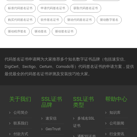
标准代码签名证书
申请代码签名证书
获取代码签名证书
购买代码签名证书
软件签名证书
驱动代码签名证书
驱动数字签名
驱动程序签名
驱动签名
驱动签名证书
代码签名证书申请网为大家推荐多个知名数字证书品牌（包括速安信、
DigiCert、Sectigo、Certum、Comodo等）代码签名证书的申请方案，提供
最优最全的代码签名证书评测及安装技巧给大家。
关于我们
SSL证书
SSL证书
帮助中心
品牌
类型
公司简介
知识库
速安信
多域名SSL
联系我们
公司新闻
证书
GeoTrust
付款方式
行业资讯
通配符证书