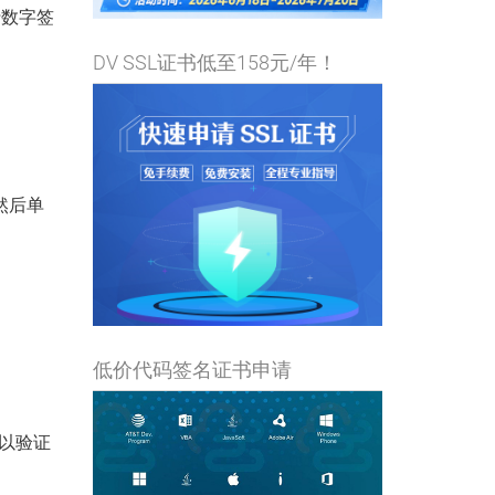
行数字签
DV SSL证书低至158元/年！
，然后单
低价代码签名证书申请
以验证