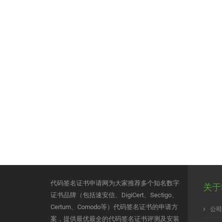
代码签名证书申请网为大家推荐多个知名数字
关于
证书品牌（包括速安信、DigiCert、Sectigo、
Certum、Comodo等）代码签名证书的申请方
公司
案，提供最优最全的代码签名证书评测及安装