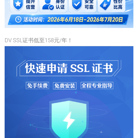
DV SSL证书低至158元/年！