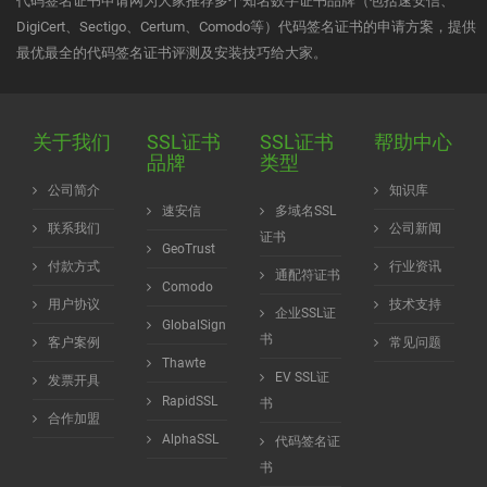
代码签名证书申请网为大家推荐多个知名数字证书品牌（包括速安信、
DigiCert、Sectigo、Certum、Comodo等）代码签名证书的申请方案，提供
最优最全的代码签名证书评测及安装技巧给大家。
关于我们
SSL证书
SSL证书
帮助中心
品牌
类型
公司简介
知识库
速安信
多域名SSL
联系我们
公司新闻
证书
GeoTrust
付款方式
行业资讯
通配符证书
Comodo
用户协议
技术支持
企业SSL证
GlobalSign
书
客户案例
常见问题
Thawte
EV SSL证
发票开具
RapidSSL
书
合作加盟
AlphaSSL
代码签名证
书