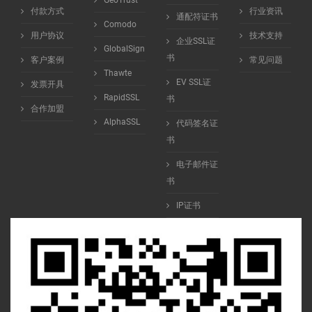
GeoTrust
付款方式
行业资讯
通配符证书
Comodo
用户协议
技术支持
企业SSL证
GlobalSign
书
客户案例
常见问题
Thawte
EV SSL证
发票开具
RapidSSL
书
合作加盟
AlphaSSL
代码签名证
书
电子邮件证
书
IP证书