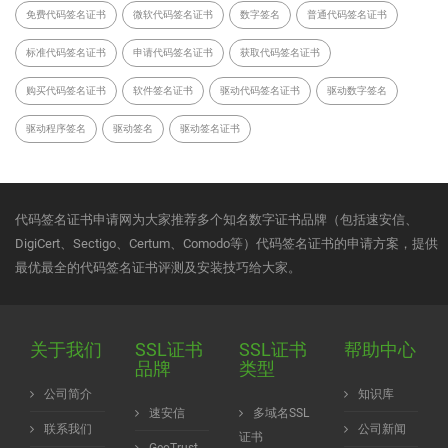
免费代码签名证书
微软代码签名证书
数字签名
普通代码签名证书
标准代码签名证书
申请代码签名证书
获取代码签名证书
购买代码签名证书
软件签名证书
驱动代码签名证书
驱动数字签名
驱动程序签名
驱动签名
驱动签名证书
代码签名证书申请网为大家推荐多个知名数字证书品牌（包括速安信、
DigiCert、Sectigo、Certum、Comodo等）代码签名证书的申请方案，提供
最优最全的代码签名证书评测及安装技巧给大家。
关于我们
SSL证书
SSL证书
帮助中心
品牌
类型
公司简介
知识库
速安信
多域名SSL
联系我们
公司新闻
证书