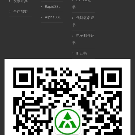
EV SSL证
发票开具
RapidSSL
书
合作加盟
AlphaSSL
代码签名证
书
电子邮件证
书
IP证书