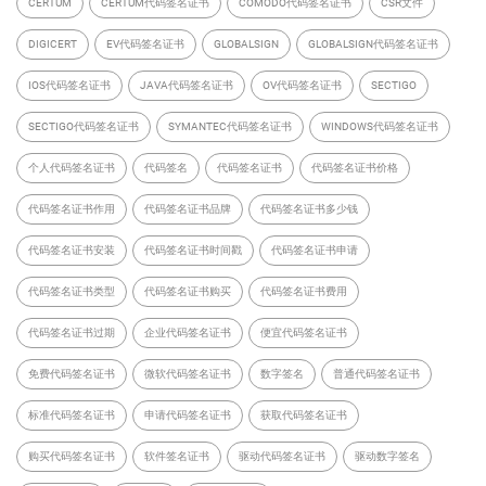
CERTUM
CERTUM代码签名证书
COMODO代码签名证书
CSR文件
DIGICERT
EV代码签名证书
GLOBALSIGN
GLOBALSIGN代码签名证书
IOS代码签名证书
JAVA代码签名证书
OV代码签名证书
SECTIGO
SECTIGO代码签名证书
SYMANTEC代码签名证书
WINDOWS代码签名证书
个人代码签名证书
代码签名
代码签名证书
代码签名证书价格
代码签名证书作用
代码签名证书品牌
代码签名证书多少钱
代码签名证书安装
代码签名证书时间戳
代码签名证书申请
代码签名证书类型
代码签名证书购买
代码签名证书费用
代码签名证书过期
企业代码签名证书
便宜代码签名证书
免费代码签名证书
微软代码签名证书
数字签名
普通代码签名证书
标准代码签名证书
申请代码签名证书
获取代码签名证书
购买代码签名证书
软件签名证书
驱动代码签名证书
驱动数字签名