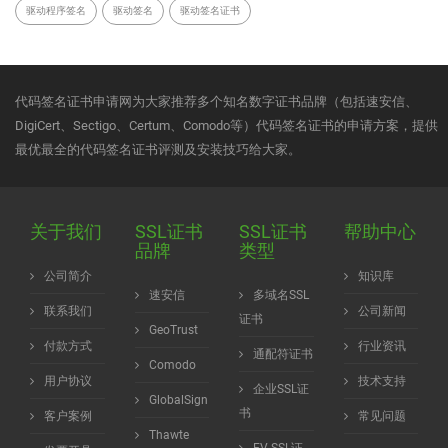
驱动程序签名
驱动签名
驱动签名证书
代码签名证书申请网为大家推荐多个知名数字证书品牌（包括速安信、
DigiCert、Sectigo、Certum、Comodo等）代码签名证书的申请方案，提供
最优最全的代码签名证书评测及安装技巧给大家。
关于我们
SSL证书
SSL证书
帮助中心
品牌
类型
公司简介
知识库
速安信
多域名SSL
联系我们
公司新闻
证书
GeoTrust
付款方式
行业资讯
通配符证书
Comodo
用户协议
技术支持
企业SSL证
GlobalSign
书
客户案例
常见问题
Thawte