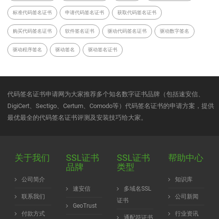
标准代码签名证书
申请代码签名证书
获取代码签名证书
购买代码签名证书
软件签名证书
驱动代码签名证书
驱动数字签名
驱动程序签名
驱动签名
驱动签名证书
代码签名证书申请网为大家推荐多个知名数字证书品牌（包括速安信、
DigiCert、Sectigo、Certum、Comodo等）代码签名证书的申请方案，提供
最优最全的代码签名证书评测及安装技巧给大家。
关于我们
SSL证书
SSL证书
帮助中心
品牌
类型
公司简介
知识库
速安信
多域名SSL
联系我们
公司新闻
证书
GeoTrust
付款方式
行业资讯
通配符证书