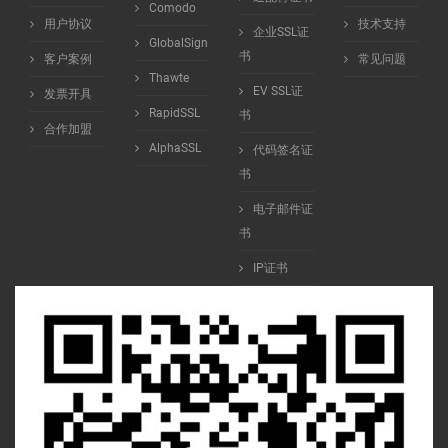
Comodo
用户协议
技术支持
企业SSL证
GlobalSign
书
客户案例
常见问题
Thawte
EV SSL证
发票开具
RapidSSL
书
合作加盟
AlphaSSL
代码签名证
书
电子邮件证
书
IP证书