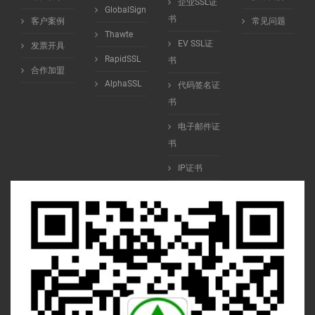
企业SSL证
GlobalSign
书
客户案例
常见问题
Thawte
EV SSL证
发票开具
RapidSSL
书
合作加盟
AlphaSSL
代码签名证
书
电子邮件证
书
IP证书