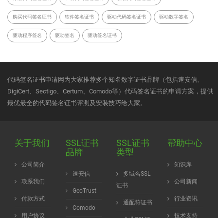
购买代码签名证书
软件签名证书
驱动代码签名证书
驱动数字签名
驱动程序签名
驱动签名
驱动签名证书
代码签名证书申请网为大家推荐多个知名数字证书品牌（包括速安信、
DigiCert、Sectigo、Certum、Comodo等）代码签名证书的申请方案，提供
最优最全的代码签名证书评测及安装技巧给大家。
关于我们
SSL证书
SSL证书
帮助中心
品牌
类型
公司简介
知识库
速安信
多域名SSL
联系我们
公司新闻
证书
GeoTrust
付款方式
行业资讯
通配符证书
Comodo
用户协议
技术支持