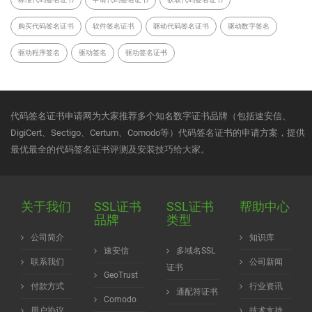
购买代码签名证书
软件签名证书
驱动代码签名证书
驱动数字签名
驱动程序签名
驱动签名
驱动签名证书
代码签名证书申请网为大家推荐多个知名数字证书品牌（包括速安信、
DigiCert、Sectigo、Certum、Comodo等）代码签名证书的申请方案，提供
最优最全的代码签名证书评测及安装技巧给大家。
关于我们
SSL证书
SSL证书
帮助中心
品牌
类型
公司简介
知识库
速安信
多域名SSL
联系我们
公司新闻
证书
GeoTrust
付款方式
行业资讯
通配符证书
Comodo
用户协议
技术支持