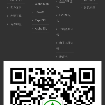
企业SSL证
GlobalSign
书
客户案例
常见问题
Thawte
EV SSL证
发票开具
RapidSSL
书
合作加盟
AlphaSSL
代码签名证
书
电子邮件证
书
IP证书