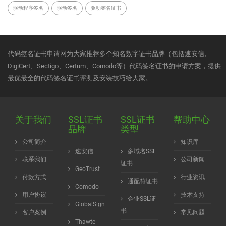
驱动程序签名
驱动签名
驱动签名证书
代码签名证书申请网为大家推荐多个知名数字证书品牌（包括速安信、
DigiCert、Sectigo、Certum、Comodo等）代码签名证书的申请方案，提供
最优最全的代码签名证书评测及安装技巧给大家。
关于我们
SSL证书
SSL证书
帮助中心
品牌
类型
公司简介
知识库
速安信
多域名SSL
联系我们
公司新闻
证书
GeoTrust
付款方式
行业资讯
通配符证书
Comodo
用户协议
技术支持
企业SSL证
GlobalSign
书
客户案例
常见问题
Thawte