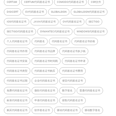
CERTUM
CERTUM代码签名证书
COMODO代码签名证书
CSR文件
DIGICERT
EV代码签名证书
GLOBALSIGN
GLOBALSIGN代码签名证书
IOS代码签名证书
JAVA代码签名证书
OV代码签名证书
SECTIGO
SECTIGO代码签名证书
SYMANTEC代码签名证书
WINDOWS代码签名证书
个人代码签名证书
代码签名
代码签名证书
代码签名证书价格
代码签名证书作用
代码签名证书品牌
代码签名证书多少钱
代码签名证书安装
代码签名证书时间戳
代码签名证书申请
代码签名证书类型
代码签名证书购买
代码签名证书费用
代码签名证书过期
企业代码签名证书
便宜代码签名证书
免费代码签名证书
微软代码签名证书
数字签名
普通代码签名证书
标准代码签名证书
申请代码签名证书
获取代码签名证书
购买代码签名证书
软件签名证书
驱动代码签名证书
驱动数字签名