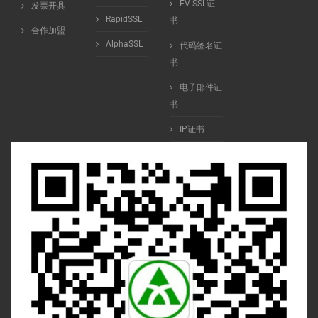
EV SSL证
发票开具
RapidSSL
书
合作加盟
AlphaSSL
代码签名证
书
电子邮件证
书
IP证书